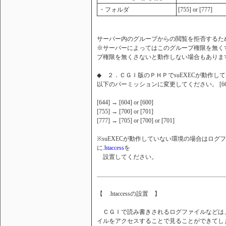
・フォルダ
[755] or [777]
サーバー内のグループからの閲覧を拒否するために[60
※サーバーによってはこのグループ権限を無く
プ権限を無くさないと動作しない場合もありま
◆ ２．ＣＧＩ版のＰＨＰでsuEXECが動作
以下のパーミッションに変更してください。 [666] 
[644] → [604] or [600]
[755] → [700] or [701]
[777] → [705] or [700] or [701]
※suEXECが動作していない環境の場合はログファ
に
.htaccess
を
設置してください。
【 .htaccessの設置 】
ＣＧＩで読み書きされるログファイルなどは
イルをアクセスすることで見ることができてし