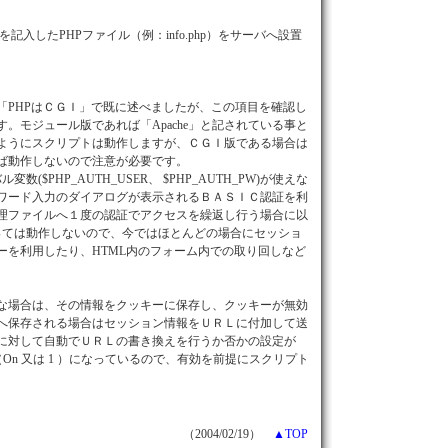
 ?> を記入したPHPファイル（例：info.php）をサーバへ設置
PHPはＣＧＩ」で既に述べましたが、この項目を確認し
。モジュール版であれば「Apache」と記されている事と
ようにスクリプトは動作しますが、ＣＧＩ版である場合は
ば動作しないので注意が必要です。
$PHP_AUTH_USER、 $PHP_AUTH_PW)が使えな
ワード入力のダイアログが表示されるＢＡＳＩＣ認証を利
理ファイルへ１度の認証でアクセスを繰返し行う場合に以
っては動作しないので、今ではほとんどの場合にセッショ
ーを利用したり、HTML内のフォーム内での取り回しなど
な場合は、その情報をクッキーに保存し、クッキーが無効
へ保存される場合はセッション情報をＵＲＬに付加して送
に対して自動でＵＲＬの書き換えを行うか否かの設定が
トでは有効（On 又は 1 ）になっているので、有効を前提にスクリプト
（2004/02/19）
▲TOP