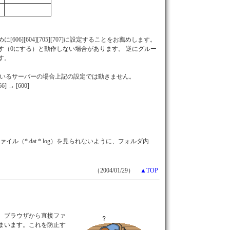
6][604][705][707]に設定することをお薦めします。
す（0にする）と動作しない場合があります。 逆にグルー
す。
しているサーバーの場合上記の設定では動きません。
→ [600]
イル（*.dat *.log）を見られないように、フォルダ内
（2004/01/29）
▲TOP
、ブラウザから直接ファ
まいます。これを防止す