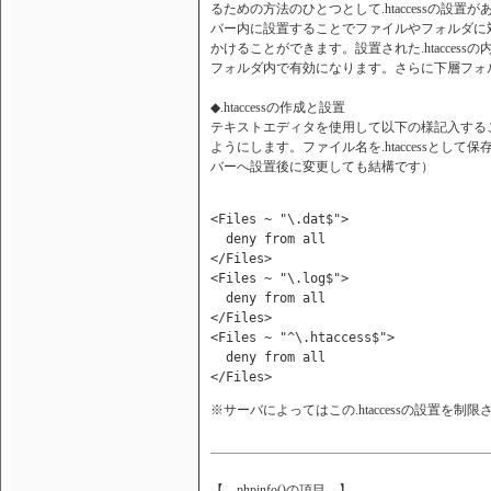
るための方法のひとつとして.htaccessの設置があり
バー内に設置することでファイルやフォルダに
かけることができます。設置された.htacces
フォルダ内で有効になります。さらに下層フォルダ
◆.htaccessの作成と設置
テキストエディタを使用して以下の様記入することで拡張
ようにします。ファイル名を.htaccessと
バーへ設置後に変更しても結構です）
<Files ~ "\.dat$">

  deny from all

</Files>

<Files ~ "\.log$">

  deny from all

</Files>

<Files ~ "^\.htaccess$">

  deny from all

※サーバによってはこの.htaccessの設置を
【 phpinfo()の項目 】