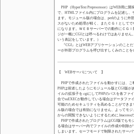
PHP（HyperText Preprocessor）はWE
で、HTMLファイル内にプログラムを記述し、
ます。モジュール版の場合は、perlのように
スがないため処理が軽く、またＣＧＩとしてでな
になります。ＷＥＢサーバーでの動作にＣＧＩ
ジが一概にCGIとは呼べるわけではありません
いう表記をしています。）
『CGI』とはWEBアプリケーションのことだ
ーが外部プログラムを呼び出すしくみのことを
【 WEBサーバについて 】
PHPで作成されたファイルを動かすには、ご
PHPは前述したようにモジュール版とCGI版
イルの拡張子を.cgiにしてPHPのパスを各フ
合でsuEXECが動作している場合はデータフ
可能のためセキュリティを高めることができます
ル版の場合では有効になりません、よってモジュー
からの閲覧できないようにするために.htacc
PHPで作成されたプログラムはCGI版でも
る場合はサーバー内でファイルの作成や削除が
しまいます。セーフモードで制限されたサーバ