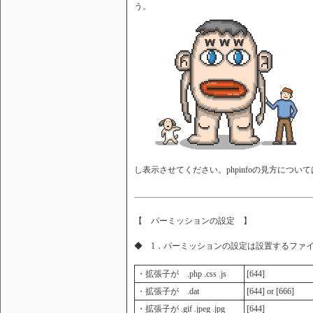
う。
し表示させてください。phpinfoの見方につ
【 パーミッションの設定 】
◆ 1．パーミッションの設定は設置するファ
・拡張子が .php .css .js
[644]
・拡張子が .dat
[644] or [666]
・拡張子が .gif .jpeg .jpg
[644]