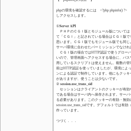
phpの環境を確認するには <?php phpinfo()
しアクセスします。
Server API
①
ＰＨＰのＣＧＩ版とモジュール版については「
て「ＣＧＩ」と記されている場合はＣＧＩ版です
思います。ＣＧＩ版でもモジュール版でも同じ
サーバ環境に合わせたパーミッションでなけれ
ＣＧＩ版の場合ではHTTP認証で使うグローバル変数(
いので、管理画面へアクセスする場合に、パス
用しているスクリプトは使えません。複数の管
前はHTTP認証を使っていましたが、環境によ
ンによる認証で制作しています。他にもクッキ
がありますが、使うことは少ないです。
session.use_trans_sid
②
セッションはクライアントのクッキーが有効
である場合はサーバ内へ保存されます。サーバ
る必要があります。このクッキーの有効・無効
session.use_trans_sidです。デフォル
作っています。
つづく．．．