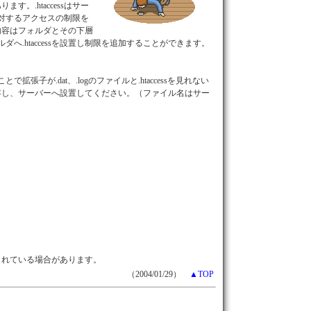
ます。.htaccessはサー
対するアクセスの制限を
sの内容はフォルダとその下層
へ.htaccessを設置し制限を追加することができます。
子が.dat、.logのファイルと.htaccessを見れない
して保存し、サーバーへ設置してください。（ファイル名はサー
制限されている場合があります。
（2004/01/29）
▲TOP