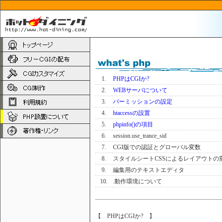
1.
PHPはCGIか?
2.
WEBサーバについて
3.
パーミッションの設定
4.
htaccessの設置
5.
phpinfo()の項目
6.
session.use_trance_sid
7.
CGI版での認証とグローバル変数
8.
スタイルシートCSSによるレイアウトの
9.
編集用のテキストエディタ
10.
.動作環境について
【 PHPはCGIか? 】