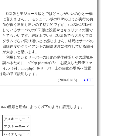
CGI版とモジュール版とではどっちがいいのかと一概
に言えません。。モジュール版のPHPのほうが実行の負
荷が低く速度も速いので魅力的ですが、suEXECの動作
しているサーバでのCGI版は設置やセキュリティの面で
とてもいいです。経験上でいえばCGI版でも大きなプロ
グラムでない限り遅いとは感じません。結局はサーバの
回線速度やクライアントの回線速度に依存している部分
が大きいと思います。
利用しているサーバーのPHPの動作確認とその環境を
調べるために <?php phpinfo() ?> を記入したPHPファ
イル（例：info.php）をサーバー上の任意の場所へ設置
いては別の章で説明します。
（2004/01/15）
▲TOP
イルの種類と用途によって以下のように設定します。
アスキーモード
アスキーモード
バイナリモード