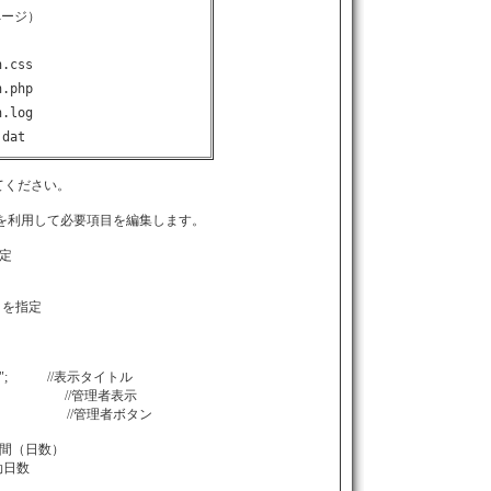
ページ）

.css

.php

.log

dat

してください。
を利用して必要項目を編集します。
定
 を指定
"; //表示タイトル
//管理者表示
//管理者ボタン
間（日数）
効日数