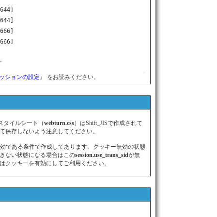
644]

644]

666]

666]

。
ッションの設定
』 をお読みください。
P、スタイルシート（
webturn.css
）はShift_JISで作成されて
て保存しないよう注意してください。
効である条件で作成してあります。クッキー無効の状態
きない状態になる場合はこの
session.use_trans_sid
が無
はクッキーを有効にしてご利用ください。