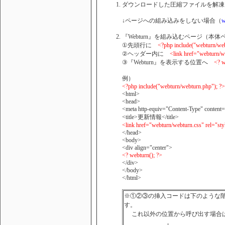
ダウンロードした圧縮ファイルを解凍
↓ページへの組み込みをしない場合（
『Webturn』を組み込むページ（
①先頭行に
<?php include("webturn/web
②ヘッダー内に
<link href="webturn/we
③『Webturn』を表示する位置へ
<? w
例）
<?php include("webturn/webturn.php"); ?>
<html>
<head>
<meta http-equiv="Content-Type" content
<title>更新情報</title>
<link href="webturn/webturn.css" rel="sty
</head>
<body>
<div align="center">
<? webturn(); ?>
</div>
</body>
</html>
※①②③の挿入コードは下のような
す。
これ以外の位置から呼び出す場合は