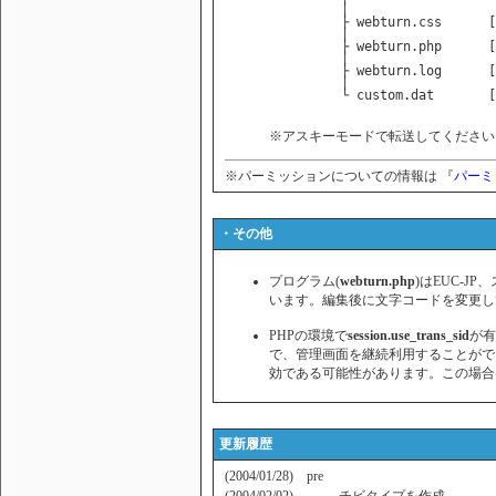
               │

               ├ webturn.css      [
               │

               ├ webturn.php      [
               │

               ├ webturn.log      [
               │

               └ custom.dat       [
※アスキーモードで転送してください
※パーミッションについての情報は 『
パーミ
・その他
プログラム(
webturn.php
)はEUC-J
います。編集後に文字コードを変更し
PHPの環境で
session.use_trans_sid
が有
で、管理画面を継続利用することがで
効である可能性があります。この場合
更新履歴
(2004/01/28) pre