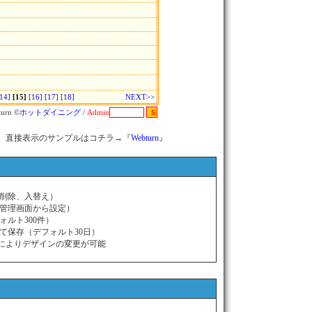
14]
[15]
[16]
[17]
[18]
NEXT>>
urn ©
ホットダイニング
/
Admin
。直接表示のサンプルはコチラ→『
Webturn
』
削除、入替え）
管理画面から設定）
ルト300件）
て保存（デフォルト30日）
の編集によりデザインの変更が可能