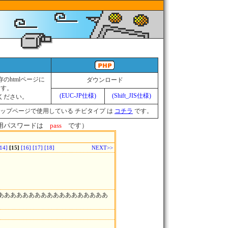
htmlページに
ダウンロード
ます。
(EUC-JP仕様)
(Shift_JIS仕様)
ください。
ップページで使用している チビタイプ は
コチラ
です。
理用パスワードは
pass
です）
14]
[15]
[16]
[17]
[18]
NEXT>>
ああああああああああああああああああ