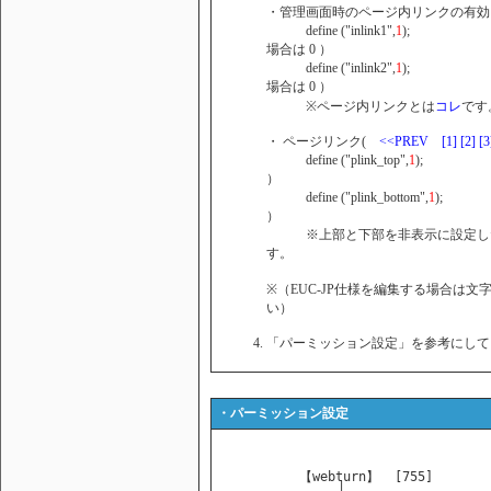
・管理画面時のページ内リンクの有効（
define ("inlink1",
1
); //
場合は 0 ）
define ("inlink2",
1
); //
場合は 0 ）
※ページ内リンクとは
コレ
です
・ ページリンク(
<<PREV [1] [2] [
define ("plink_top",
1
); 
）
define ("plink_bottom",
1
); 
）
※上部と下部を非表示に設定した
す。
※（EUC-JP仕様を編集する場合は
い）
「パーミッション設定」を参考にして
・パーミッション設定
          【webturn】  [755]

               │
