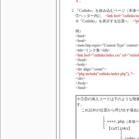
す。
『Cutlinks』を組み込むページ（
①ヘッダー内に
<link href="cutlinks/i
②『Cutlinks』を表示する位置へ
<?ph
例）
<html>
<head>
<meta http-equiv="Content-Type" content
<title>リンク集</title>
<link href="cutlinks/index.css" rel="styles
</head>
<body>
<div align="center">
<?php include("cutlinks/index.php"); ?>
</div>
</body>
</html>
※①②の挿入コードは下のような階
す。
これ以外の位置から呼び出す場合は
            │

            ├ ××××.php（本体
            │

            └ 【cutlinks】

                    │

                    │

                    ├ index.c