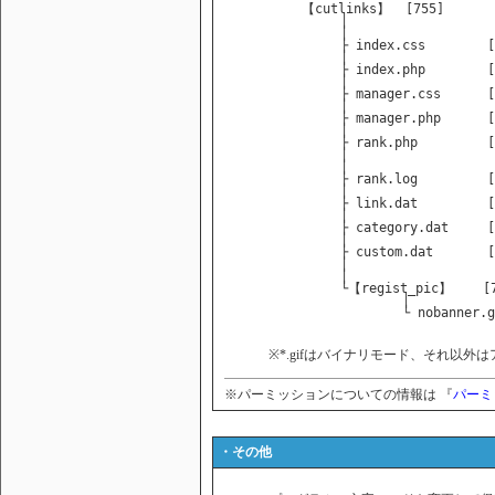
          【cutlinks】  [755]

               │

               │

               ├ index.css        [
               │

               ├ index.php        [
               │

               ├ manager.css      [
               │

               ├ manager.php      [
               │

               ├ rank.php         [
               │

               │

               ├ rank.log         [
               │

               ├ link.dat         [
               │

               ├ category.dat     [
               │

               ├ custom.dat       [
               │

               │

               └【regist_pic】    [7
                       │

                       └ nobanner.g
※*.gifはバイナリモード、それ以
※パーミッションについての情報は 『
パーミ
・その他