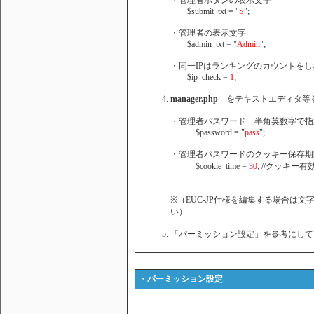
・管理者ボタンの表示文字
$submit_txt = "
S
";
・管理者の表示文字
$admin_txt = "
Admin
";
・同一IPはランキングのカウントをし
$ip_check =
1
;
manager.php
をテキストエディタ等
・管理者パスワード 半角英数字で指
$password = "
pass
";
・管理者パスワードのクッキー保存期
$cookie_time =
30
; //クッキー有
※（EUC-JP仕様を編集する場合は
い）
「パーミッション設定」を参考にして
・パーミッション設定