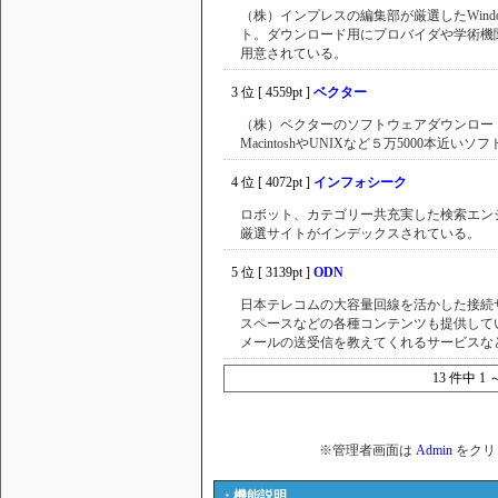
（株）インプレスの編集部が厳選したWind
ト。ダウンロード用にプロバイダや学術機
用意されている。
3 位 [ 4559pt ]
ベクター
（株）ベクターのソフトウェアダウンロードサ
MacintoshやUNIXなど５万5000本近
4 位 [ 4072pt ]
インフォシーク
ロボット、カテゴリー共充実した検索エンジン。
厳選サイトがインデックスされている。
5 位 [ 3139pt ]
ODN
日本テレコムの大容量回線を活かした接続
スペースなどの各種コンテンツも提供して
メールの送受信を教えてくれるサービスな
13 件中 1
※管理者画面は
Admin
をクリ
・機能説明