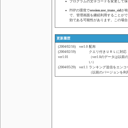
プログラムの文字コードを変更して保
PHPの環境で
session.use_trans_sid
が有
で、管理画面を継続利用することがで
効である可能性があります。この場合
更新履歴
(2004/02/16) ver1.0
配布
(2004/02/19)
クエリ付きＵＲＬに対応
ver1.01
（ver1.0のデータは以
い）
(2004/05/29) ver1.1
ランキング送信をエンコ
（以前のバージョンを利