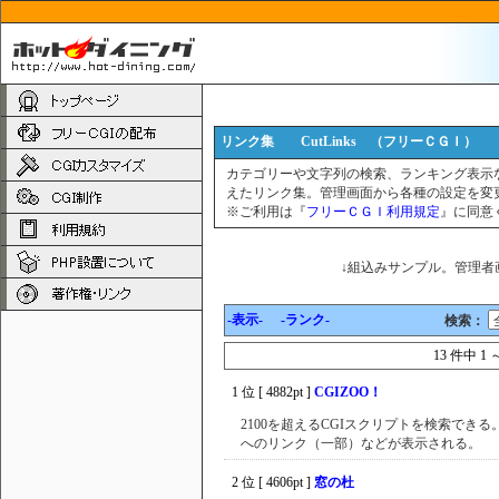
リンク集 CutLinks （フリーＣＧＩ）
カテゴリーや文字列の検索、ランキング表示
えたリンク集。管理画面から各種の設定を変
※ご利用は『
フリーＣＧＩ利用規定
』に同意
↓組込みサンプル。管理者画
-表示-
-ランク-
検索：
13 件中 1
1 位 [ 4882pt ]
CGIZOO！
2100を超えるCGIスクリプトを検索でき
へのリンク（一部）などが表示される。
2 位 [ 4606pt ]
窓の杜