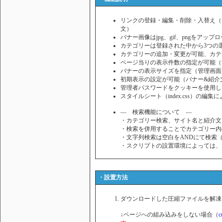
リンクの登録・編集・削除・入替え（
文）
バナー画像はjpg、gif、pngをアッ
カテゴリーは登録された中から3つの
カテゴリーの追加・変更が可能、カテ
ページ当りの表示件数の指定が可能（
バナーの表示サイズを指定（管理画面
初期表示の設定が可能（バナー&紹介
管理者パスワードをクッキーを使用し
スタイルシート（index.css）の編
― 検索機能について ―
・カテゴリー検索、サイト名と紹介文
・検索を併用することでカテゴリー内
・文字列検索は空白をANDにて検索（
・スクリプトの設置環境によっては、
・設置方法
ダウンロードした圧縮ファイルを解凍
↓ページへの組み込みをしない場合（
c