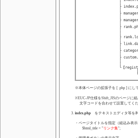
                    │

                    ├ index.p
                    │

                    ├ manager
                    │

                    ├ manager
                    │

                    ├ rank.ph
                    │

                    │

                    ├ rank.lo
                    │

                    ├ link.da
                    │

                    ├ categor
                    │

                    ├ custom.
                    │

                    │

                    └【regist
                            │
                            └
※本体ページの拡張子を [ .php ] に
※EUC-JP仕様をShift_JISのペ
文字コードを合わせて設置してくだ
index.php
をテキストエディタ等を
・ページタイトルを指定（組込み表示
$html_title = "
リンク集
";